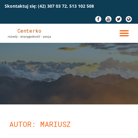
Skontaktuj się:
(42) 307 03 72, 513 102 508
Przeskocz
fa-
fa-
fa-
fa-
do
facebook
youtube
twitter
globe
treści
Centerko
PR
rozwój - wiarygodność - pasja
NA
AUTOR:
MARIUSZ