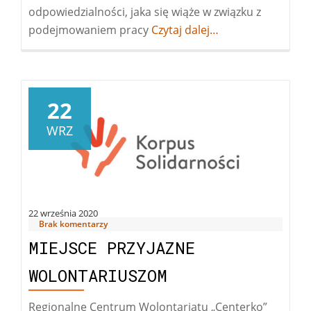
odpowiedzialności, jaka się wiąże w związku z
podejmowaniem pracy
Więcej
Czytaj dalej…
okonkurs
Wolontariusz
i
Koordynator
22
Roku
WRZ
22 września 2020
Brak komentarzy
MIEJSCE PRZYJAZNE
WOLONTARIUSZOM
Regionalne Centrum Wolontariatu „Centerko”