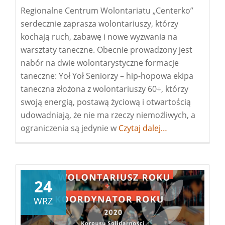
Regionalne Centrum Wolontariatu „Centerko”
serdecznie zaprasza wolontariuszy, którzy
kochają ruch, zabawę i nowe wyzwania na
warsztaty taneczne. Obecnie prowadzony jest
nabór na dwie wolontarystyczne formacje
taneczne: Yoł Yoł Seniorzy – hip-hopowa ekipa
taneczna złożona z wolontariuszy 60+, którzy
swoją energią, postawą życiową i otwartością
udowadniają, że nie ma rzeczy niemożliwych, a
ograniczenia są jedynie w
Więcej
Czytaj dalej…
owarsztaty
taneczne
dla
wolontariuszy
24
WRZ