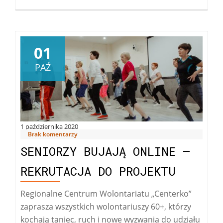
zebran
dla
wolont
01
PAŹ
1 października 2020
Brak komentarzy
SENIORZY BUJAJĄ ONLINE –
REKRUTACJA DO PROJEKTU
Regionalne Centrum Wolontariatu „Centerko”
zaprasza wszystkich wolontariuszy 60+, którzy
kochają taniec, ruch i nowe wyzwania do udziału