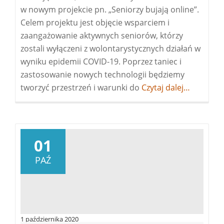
w nowym projekcie pn. „Seniorzy bujają online”.
Celem projektu jest objęcie wsparciem i
zaangażowanie aktywnych seniorów, którzy
zostali wyłączeni z wolontarystycznych działań w
wyniku epidemii COVID-19. Poprzez taniec i
zastosowanie nowych technologii będziemy
tworzyć przestrzeń i warunki do
Więcej
Czytaj dalej…
oSeniorzy
bujają
online
–
01
rekrutacja
PAŹ
do
projektu
1 października 2020