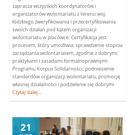
zaprasza wszystkich koordynatorów i
organizatorów wolontariatu z terenu woj.
łódzkiego zweryfikowania i przecertyfikowania
swoich działań pod kątem organizacji
wolontariatu w placówce. Certyfikacja jest
procesem, który umożliwia: sprawdzenie stopnia
zarządzania wolontariatem, zgodnie z dobrymi
praktykami i zasadami formalnoprawnymi
Programu Korpus Solidarności, podniesienie
standardów organizacji wolontariatu, promocję
własnej działalności i podzielenie się dobrymi
Więcej
Czytaj dalej…
oMiejsce
Przyjazn
Wolonta
21