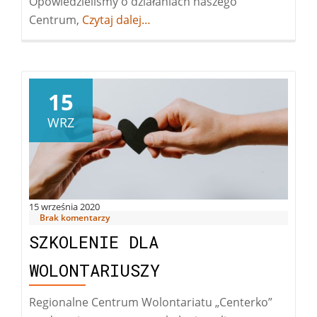
Opowiedzieliśmy o działaniach naszego
Centrum,
Więcej
Czytaj dalej…
owyjątkowi
goście
15
WRZ
15 września 2020
Brak komentarzy
SZKOLENIE DLA
WOLONTARIUSZY
Regionalne Centrum Wolontariatu „Centerko”