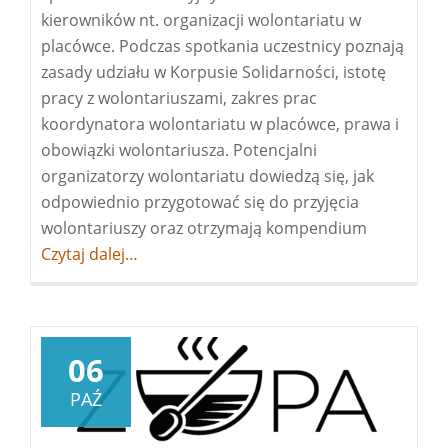
kierowników nt. organizacji wolontariatu w
placówce. Podczas spotkania uczestnicy poznają
zasady udziału w Korpusie Solidarności, istotę
pracy z wolontariuszami, zakres prac
koordynatora wolontariatu w placówce, prawa i
obowiązki wolontariusza. Potencjalni
organizatorzy wolontariatu dowiedzą się, jak
odpowiednio przygotować się do przyjęcia
wolontariuszy oraz otrzymają kompendium
Więcej
Czytaj dalej…
ospotkani
informacy
dla
liderów
i
06
kierownik
PAŹ
nt.
realizacji