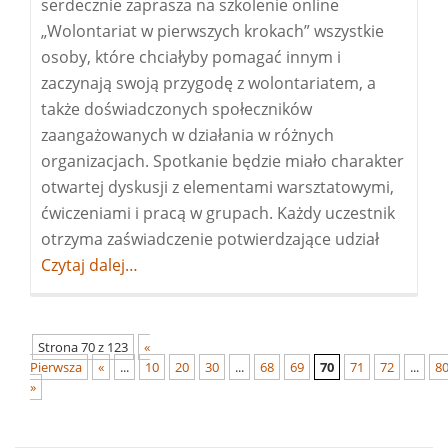
serdecznie zaprasza na szkolenie online
„Wolontariat w pierwszych krokach” wszystkie
osoby, które chciałyby pomagać innym i
zaczynają swoją przygodę z wolontariatem, a
także doświadczonych społeczników
zaangażowanych w działania w różnych
organizacjach. Spotkanie będzie miało charakter
otwartej dyskusji z elementami warsztatowymi,
ćwiczeniami i pracą w grupach. Każdy uczestnik
otrzyma zaświadczenie potwierdzające udział
Więcej
Czytaj dalej…
oszkolen
dla
wolontar
Strona 70 z 123
«
Pierwsza
«
...
10
20
30
...
68
69
70
71
72
...
8
»