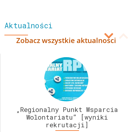
Aktualności
N
Zobacz wszystkie aktualności
S
WP
D
„Regionalny Punkt Wsparcia
Wolontariatu” [wyniki
rekrutacji]