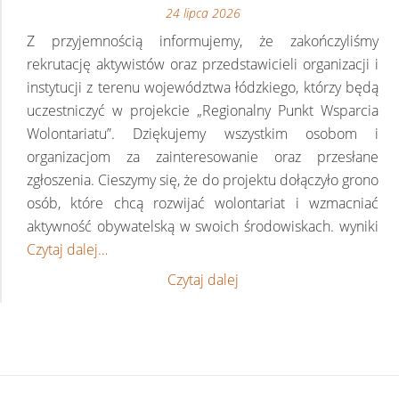
24 lipca 2026
Z przyjemnością informujemy, że zakończyliśmy
rekrutację aktywistów oraz przedstawicieli organizacji i
instytucji z terenu województwa łódzkiego, którzy będą
uczestniczyć w projekcie „Regionalny Punkt Wsparcia
Wolontariatu”. Dziękujemy wszystkim osobom i
organizacjom za zainteresowanie oraz przesłane
zgłoszenia. Cieszymy się, że do projektu dołączyło grono
osób, które chcą rozwijać wolontariat i wzmacniać
aktywność obywatelską w swoich środowiskach. wyniki
Wi
Czytaj dalej…
o„
Pu
„Regionalny
Czytaj dalej
Ws
Punkt
Wo
Wsparcia
[wy
Wolontariatu”
rek
[wyniki
rekrutacji]