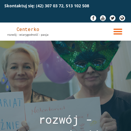
Skontaktuj się:
(42) 307 03 72, 513 102 508
Przeskocz
fa-
fa-
fa-
fa-
do
facebook
youtube
twitter
globe
treści
Centerko
PR
rozwój - wiarygodność - pasja
NA
rozwój -