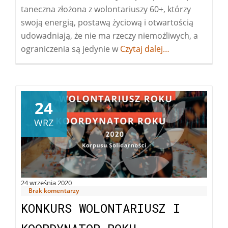
taneczna złożona z wolontariuszy 60+, którzy
swoją energią, postawą życiową i otwartością
udowadniają, że nie ma rzeczy niemożliwych, a
ograniczenia są jedynie w
Więcej
Czytaj dalej…
owarsztaty
taneczne
dla
wolontariuszy
24
WRZ
24 września 2020
Brak komentarzy
KONKURS WOLONTARIUSZ I