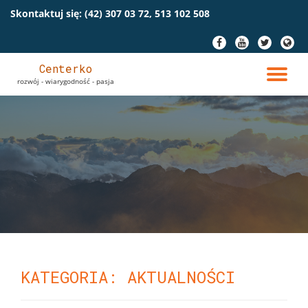
Skontaktuj się:
(42) 307 03 72, 513 102 508
Przeskocz
fa-
fa-
fa-
fa-
do
facebook
youtube
twitter
globe
treści
Centerko
PR
rozwój - wiarygodność - pasja
NA
KATEGORIA: AKTUALNOŚCI