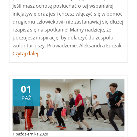
Jeśli masz ochotę posłuchać o tej wspaniałej
inicjatywie oraz jeśli chcesz włączyć się w pomoc
drugiemu człowiekowi- nie zastanawiaj się dłużej
i zapisz się na spotkanie! Mamy nadzieję, że
poczujesz inspirację, by dołączyć do zespołu
wolontariuszy. Prowadzenie: Aleksandra Łuczak
Więcej
Czytaj dalej…
okwart
zebran
dla
wolont
01
PAŹ
1 października 2020