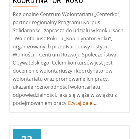
KOORDYNATOR ROKU
Regionalne Centrum Wolontariatu „Centerko”,
partner regionalny Programu Korpus
Solidarności, zaprasza do udziału w konkursach
„Wolontariusz Roku” i „Koordynator Roku”,
organizowanych przez Narodowy Instytut
Wolności – Centrum Rozwoju Społeczeństwa
Obywatelskiego. Celem konkursów jest jest
docenienie wolontariuszy i koordynatorów
wolontariatu oraz promowanie ich pracy,
ukazanie różnorodności wolontariatu i
odpowiedzialności, jaka się wiąże w związku z
podejmowaniem pracy
Więcej
Czytaj dalej…
okonkurs
Wolontariusz
i
Koordynator