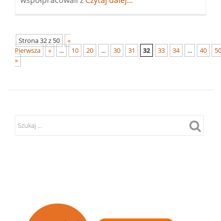
współpracowali z
Więcej
Czytaj dalej…
ospotkanie
informacyjne
„WOLONTARIAT
Strona 32 z 50
«
Pierwsza
«
...
10
W
20
...
30
31
32
33
34
...
40
5
»
OCHRONIE
ZDROWIA”