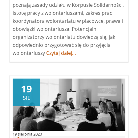
poznają zasady udziału w Korpusie Solidarności,
istotę pracy z wolontariuszami, zakres prac
koordynatora wolontariatu w placówce, prawa i
obowiązki wolontariusza. Potencjalni
organizatorzy wolontariatu dowiedzą się, jak
odpowiednio przygotować się do przyjęcia
wolontariuszy
Więcej
Czytaj dalej…
oSPOTKANIE
DLA
LIDERÓW
I
19
KIEROWNIKÓW
SIE
19 sierpnia 2020