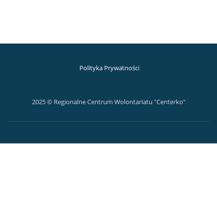
Polityka Prywatności
2025 © Regionalne Centrum Wolontariatu "Centerko"
D
r
u
g
i