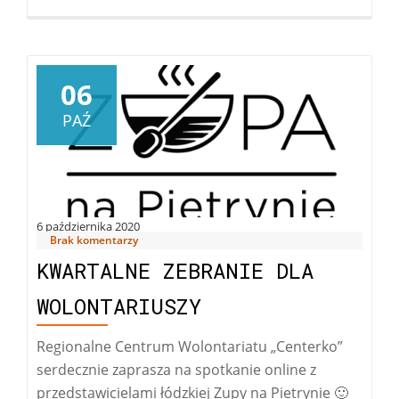
informacy
dla
liderów
i
06
kierownik
PAŹ
nt.
realizacji
wolontaria
6 października 2020
Brak komentarzy
KWARTALNE ZEBRANIE DLA
WOLONTARIUSZY
Regionalne Centrum Wolontariatu „Centerko”
serdecznie zaprasza na spotkanie online z
przedstawicielami łódzkiej Zupy na Pietrynie 🙂