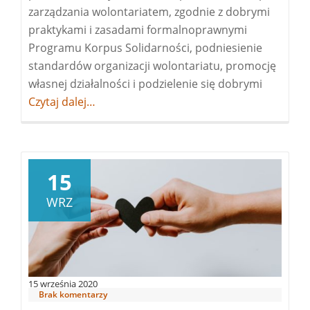
zarządzania wolontariatem, zgodnie z dobrymi
praktykami i zasadami formalnoprawnymi
Programu Korpus Solidarności, podniesienie
standardów organizacji wolontariatu, promocję
własnej działalności i podzielenie się dobrymi
Więcej
Czytaj dalej…
oMiejsce
Przyjazn
Wolonta
15
WRZ
15 września 2020
Brak komentarzy