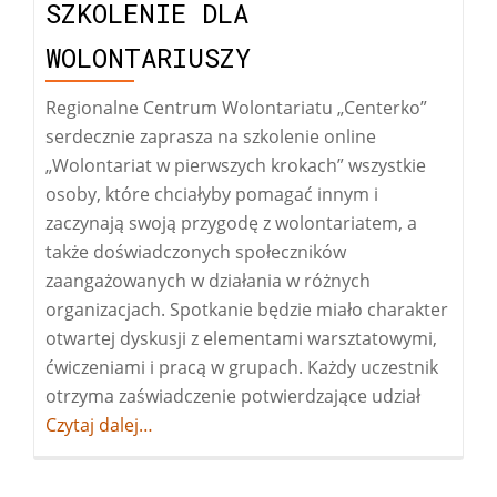
SZKOLENIE DLA
WOLONTARIUSZY
Regionalne Centrum Wolontariatu „Centerko”
serdecznie zaprasza na szkolenie online
„Wolontariat w pierwszych krokach” wszystkie
osoby, które chciałyby pomagać innym i
zaczynają swoją przygodę z wolontariatem, a
także doświadczonych społeczników
zaangażowanych w działania w różnych
organizacjach. Spotkanie będzie miało charakter
otwartej dyskusji z elementami warsztatowymi,
ćwiczeniami i pracą w grupach. Każdy uczestnik
otrzyma zaświadczenie potwierdzające udział
Więcej
Czytaj dalej…
oszkolen
dla
wolontar