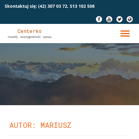
Skontaktuj się:
(42) 307 03 72, 513 102 508
Przeskocz
fa-
fa-
fa-
fa-
do
facebook
youtube
twitter
globe
treści
Centerko
PR
rozwój - wiarygodność - pasja
NA
AUTOR:
MARIUSZ