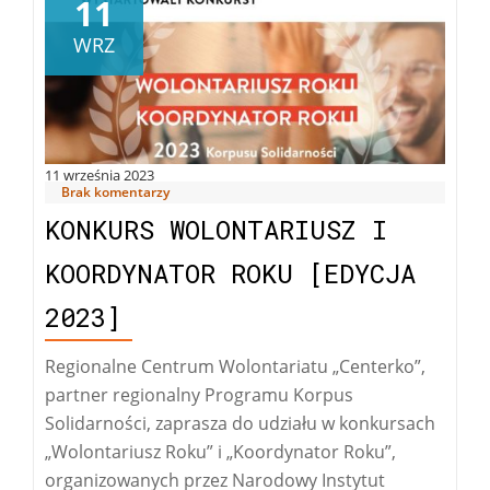
wolontariatu
11
WRZ
11 września 2023
Brak komentarzy
KONKURS WOLONTARIUSZ I
KOORDYNATOR ROKU [EDYCJA
2023]
Regionalne Centrum Wolontariatu „Centerko”,
partner regionalny Programu Korpus
Solidarności, zaprasza do udziału w konkursach
„Wolontariusz Roku” i „Koordynator Roku”,
organizowanych przez Narodowy Instytut