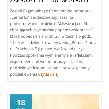
ZAPROSZENIE NA SPOTKANIE
Zespół Regionalnego Centrum Wolontariatu
„Centerko” serdecznie zaprasza na
podsumowanie projektu „Aktywizacja osób
chorujących psychicznie poprzez wolontariat”,
które odbędzie się w dn. 25. września o godz.
11.00 w siedzibie Stowarzyszenia „Pomost” przy
ul. Próchnika 7 (I piętro, wejście od ulicy).
Podczas spotkania wymienimy się refleksjami i
wspomnieniami wolontariuszy z działań,
podzielimy efektami zadania oraz wręczymy
podziękowania
Więcej
Czytaj dalej…
ozaproszenie
na
spotkanie
18