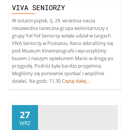
VIVA SENIORZY
W ostatni piątek, tj. 29. września nasza
niezawodna taneczna grupa wolontariuszy z
grupy Yoł Yoł Seniorzy wzięła udział w targach
VIVA Seniorzy w Poznaniu. Rano zebraliśmy się
pod Muzeum Kinematografii i wyruszyliśmy
busem z naszym opiekunem Mario w drogę po
przygodę. Podróż była bardzo przyjemna.
Mogliśmy się ponownie spotkać i wspólnie
działać. Na godz. 11.30
Więcej
Czytaj dalej…
oVIVA
Seniorzy
27
WRZ