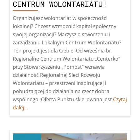
CENTRUM WOLONTARIATU!
Organizujesz wolontariat w społeczności
lokalnej? Chcesz wzmocnić kapitał społeczny
swojej organizacji? Marzysz o stworzeniu i
zarządzaniu Lokalnym Centrum Wolontariatu?
Ten projekt jest dla Ciebie! Od września br.
Regionalne Centrum Wolontariatu „Centerko”
przy Stowarzyszeniu „Pomost” wznawia
działalność Regionalnej Sieci Rozwoju
Wolontariatu – przestrzeni inspirującej i
pobudzającej do działania na rzecz dobra
wspólnego. Oferta Punktu skierowana jest
Więcej
Czytaj
dalej…
oZałóż
i
poprowadź
Lokalne