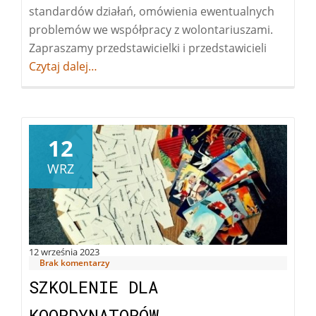
standardów działań, omówienia ewentualnych
problemów we współpracy z wolontariuszami.
Zapraszamy przedstawicielki i przedstawicieli
Więcej
Czytaj dalej…
oKawow
networki
dla
koordyn
12
WRZ
12 września 2023
Brak komentarzy
SZKOLENIE DLA
KOORDYNATORÓW