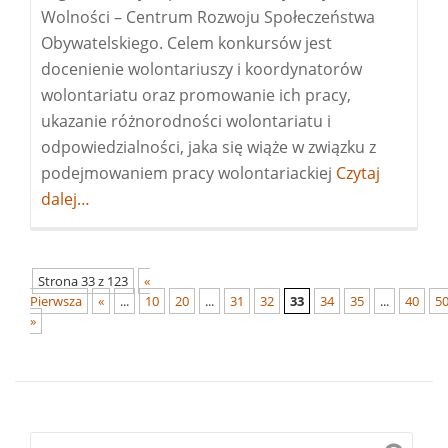
Wolności – Centrum Rozwoju Społeczeństwa
Obywatelskiego. Celem konkursów jest
docenienie wolontariuszy i koordynatorów
wolontariatu oraz promowanie ich pracy,
ukazanie różnorodności wolontariatu i
odpowiedzialności, jaka się wiąże w związku z
podejmowaniem pracy wolontariackiej
Więcej
Czytaj
dalej…
oKONKURS
WOLONTARIUS
I
KOORDYNATO
Strona 33 z 123
«
Pierwsza
«
...
10
20
...
31
32
33
34
ROKU
35
...
40
5
»
[EDYCJA
2023]