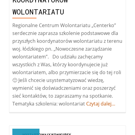
WOLONTARIATU
Regionalne Centrum Wolontariatu „Centerko”
serdecznie zaprasza szkolenie podstawowe dla
przyszłych koordynatorów wolontariatu z terenu
woj. łódzkiego pn. „Nowoczesne zarządzanie
wolontariatem”. Do udziału zachęcamy
wszystkich z Was, którzy koordynujecie już
wolontariatem, albo przymierzacie się do tej roli
🙂 Jeśli chcecie usystematyzować wiedzę,
wymienić się doświadczeniami oraz poszerzyć
sieć kontaktów, to zapraszamy na spotkanie.
Tematyka szkolenia: wolontariat
Więcej
Czytaj dalej…
oszkolenie
dla
koordynatorów