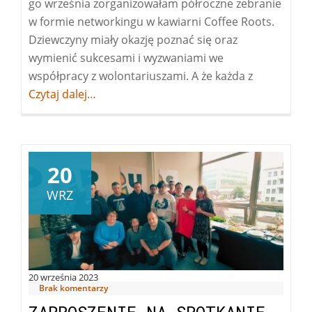
go września zorganizowałam półroczne zebranie
w formie networkingu w kawiarni Coffee Roots.
Dziewczyny miały okazję poznać się oraz
wymienić sukcesami i wyzwaniami we
współpracy z wolontariuszami. A że każda z
Więcej
Czytaj dalej…
oMiędzy
nami
koordynat
20
WRZ
20 września 2023
Brak komentarzy