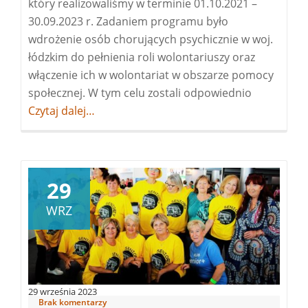
który realizowaliśmy w terminie 01.10.2021 –
30.09.2023 r. Zadaniem programu było
wdrożenie osób chorujących psychicznie w woj.
łódzkim do pełnienia roli wolontariuszy oraz
włączenie ich w wolontariat w obszarze pomocy
społecznej. W tym celu zostali odpowiednio
Więcej
Czytaj dalej…
oAktywizac
osób
chorujący
psychiczni
poprzez
29
wolontaria
WRZ
[podsumo
projektu]
29 września 2023
Brak komentarzy