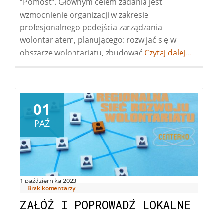
“Pomost”. Głównym celem zadania jest
wzmocnienie organizacji w zakresie
profesjonalnego podejścia zarządzania
wolontariatem, planującego: rozwijać się w
obszarze wolontariatu, zbudować
Więcej
Czytaj dalej…
oWOW
w
NGO!
01
PAŹ
1 października 2023
Brak komentarzy
ZAŁÓŻ I POPROWADŹ LOKALNE