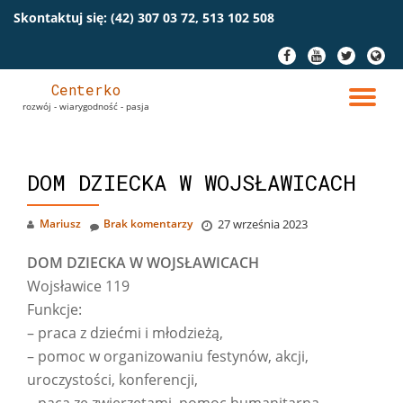
Skontaktuj się:
(42) 307 03 72, 513 102 508
Przeskocz
fa-
fa-
fa-
fa-
do
facebook
youtube
twitter
globe
treści
Centerko
PR
rozwój - wiarygodność - pasja
NA
DOM DZIECKA W WOJSŁAWICACH
Mariusz
Brak komentarzy
27 września 2023
DOM DZIECKA W WOJSŁAWICACH
Wojsławice 119
Funkcje:
– praca z dziećmi i młodzieżą,
– pomoc w organizowaniu festynów, akcji,
uroczystości, konferencji,