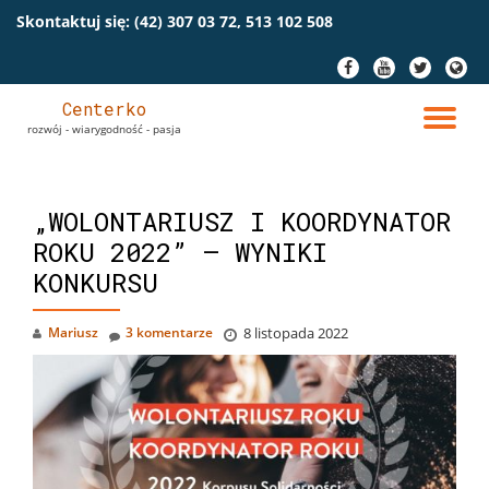
Skontaktuj się:
(42) 307 03 72, 513 102 508
Przeskocz
fa-
fa-
fa-
fa-
do
facebook
youtube
twitter
globe
treści
Centerko
PR
rozwój - wiarygodność - pasja
NA
„WOLONTARIUSZ I KOORDYNATOR
ROKU 2022” – WYNIKI
KONKURSU
Mariusz
3 komentarze
8 listopada 2022