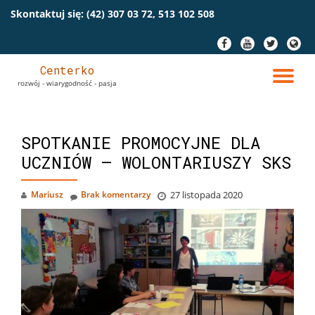
Skontaktuj się:
(42) 307 03 72, 513 102 508
Przeskocz
fa-
fa-
fa-
fa-
do
facebook
youtube
twitter
globe
treści
Centerko
PR
rozwój - wiarygodność - pasja
NA
SPOTKANIE PROMOCYJNE DLA
UCZNIÓW – WOLONTARIUSZY SKS
Mariusz
Brak komentarzy
27 listopada 2020