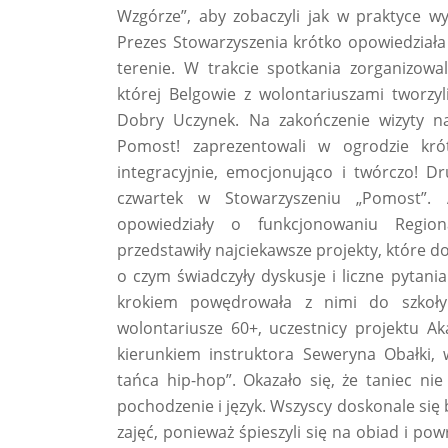
Wzgórze”, aby zobaczyli jak w praktyce w
Prezes Stowarzyszenia krótko opowiedziała o
terenie. W trakcie spotkania zorganizowa
której Belgowie z wolontariuszami tworzyl
Dobry Uczynek. Na zakończenie wizyty n
Pomost! zaprezentowali w ogrodzie krót
integracyjnie, emocjonująco i twórczo! D
czwartek w Stowarzyszeniu „Pomost”. 
opowiedziały o funkcjonowaniu Regio
przedstawiły najciekawsze projekty, które d
o czym świadczyły dyskusje i liczne pytani
krokiem powędrowała z nimi do szkoły 
wolontariusze 60+, uczestnicy projektu Ak
kierunkiem instruktora Seweryna Obałki, w
tańca hip-hop”. Okazało się, że taniec nie
pochodzenie i język. Wszyscy doskonale się b
zajęć, ponieważ śpieszyli się na obiad i po