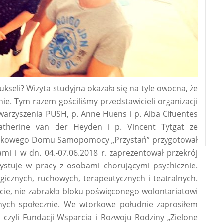
seli? Wizyta studyjna okazała się na tyle owocna, że
e. Tym razem gościliśmy przedstawicieli organizacji
warzyszenia PUSH, p. Anne Huens i p. Alba Cifuentes
atherine van der Heyden i p. Vincent Tytgat ze
wiskowego Domu Samopomocy „Przystań” przygotował
mi i w dn. 04.-07.06.2018 r. zaprezentował przekrój
zystuje w pracy z osobami chorującymi psychicznie.
ogicznych, ruchowych, terapeutycznych i teatralnych.
cie, nie zabrakło bloku poświęconego wolontariatowi
nych społecznie. We wtorkowe południe zaprosiłem
, czyli Fundacji Wsparcia i Rozwoju Rodziny „Zielone