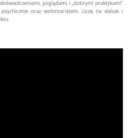
ę doświadczeniami, poglądami i „dobrymi praktykami”
psychicznie oraz wolontariatem. Liczę na dalsze i
ektu.