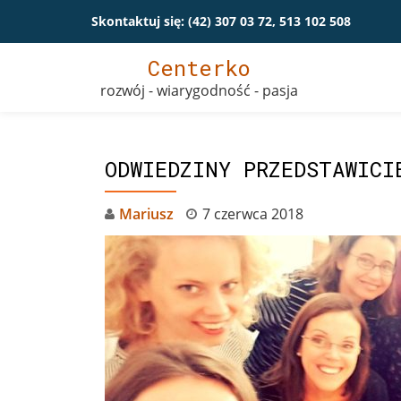
Skontaktuj się:
(42) 307 03 72, 513 102 508
Przeskocz
Centerko
do
rozwój - wiarygodność - pasja
treści
ODWIEDZINY PRZEDSTAWICI
Mariusz
7 czerwca 2018