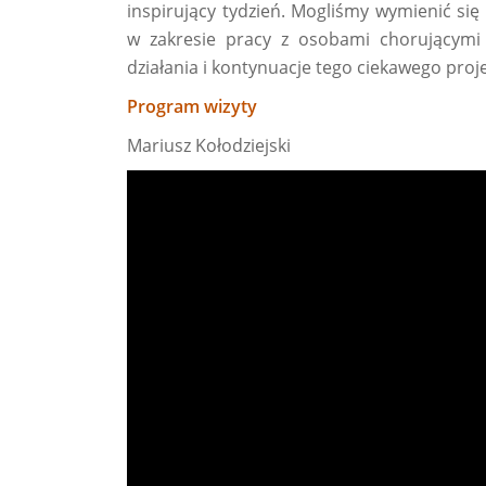
inspirujący tydzień. Mogliśmy wymienić si
w zakresie pracy z osobami chorującymi 
działania i kontynuacje tego ciekawego proj
Program wizyty
Mariusz Kołodziejski