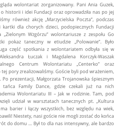
ygląda wolontariat zorganizowany. Pani Ania Guzek,
 historii i idei Fundacji oraz oprowadziła nas po jej
liśmy również akcję „Marzycielska Poczta”, podczas
i kartki dla chorych dzieci, podopiecznych Fundacji
a „Zielonym Wzgórzu” wolontariusze z zespołu Go
ki pokaz taneczny w etiudzie „Polowanie”. Było
ruga część spotkania z wolontariatem odbyła się w
Aleksandra Łuczak i Magdalena Korczyk-Waszak
nalnego Centrum Wolontariatu „Centerko” oraz
o tej pory zrealizowaliśmy. Goście byli pod wrażeniem,
a. Po prezentacji, Małgorzata Trojanowska śpiesznym
tańca Family Dance, gdzie czekali już na nich
ademia Wolontariatu III – Jak w rodzinie. Tam, pod
zięli udział w warsztatach tanecznych pt. „Kultura
 ma barier i łączy wszystkich, bez względu na wiek,
awili! Niestety, nasi goście nie mogli zostać do końca
wrót do domu … Był to dla nas intensywny, ale bardzo