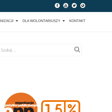
fa-
fa-
fa-
fa-
facebook
youtube
twitter
globe
NIZACJI
DLA WOLONTARIUSZY
KONTAKT