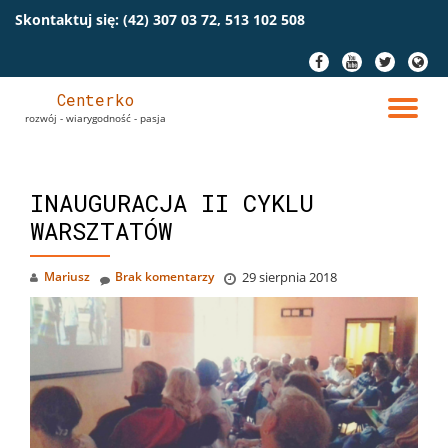
Skontaktuj się:
(42) 307 03 72, 513 102 508
Przeskocz
fa-
fa-
fa-
fa-
do
facebook
youtube
twitter
globe
treści
Centerko
PR
rozwój - wiarygodność - pasja
NA
INAUGURACJA II CYKLU
WARSZTATÓW
Mariusz
Brak komentarzy
29 sierpnia 2018