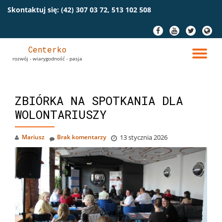
Skontaktuj się:
(42) 307 03 72, 513 102 508
Przeskocz
fa-
fa-
fa-
fa-
do
facebook
youtube
twitter
globe
treści
Centerko
PR
rozwój - wiarygodność - pasja
NA
ZBIÓRKA NA SPOTKANIA DLA
WOLONTARIUSZY
Mariusz
Brak komentarzy
13 stycznia 2026