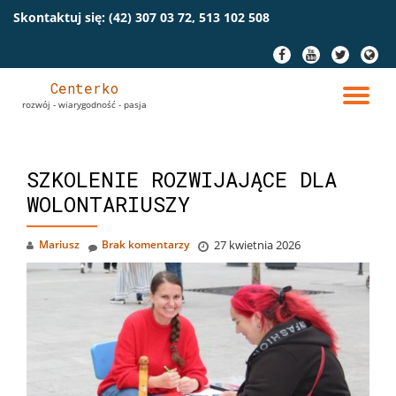
Skontaktuj się:
(42) 307 03 72, 513 102 508
Przeskocz
fa-
fa-
fa-
fa-
do
facebook
youtube
twitter
globe
treści
Centerko
PR
rozwój - wiarygodność - pasja
NA
SZKOLENIE ROZWIJAJĄCE DLA
WOLONTARIUSZY
Mariusz
Brak komentarzy
27 kwietnia 2026