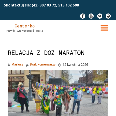
Skontaktuj się:
(42) 307 03 72, 513 102 508
Przeskocz
fa-
fa-
fa-
fa-
do
facebook
youtube
twitter
globe
treści
Centerko
PR
rozwój - wiarygodność - pasja
NA
RELACJA Z DOZ MARATON
Mariusz
Brak komentarzy
12 kwietnia 2026