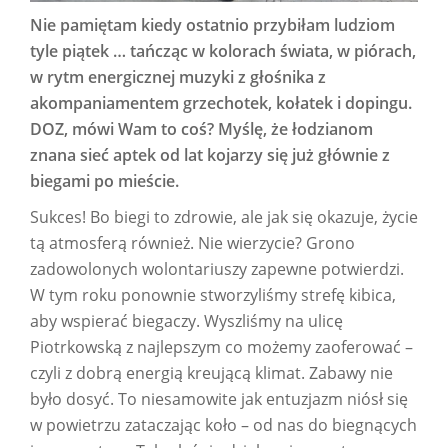
Nie pamiętam kiedy ostatnio przybiłam ludziom
tyle piątek … tańcząc w kolorach świata, w piórach,
w rytm energicznej muzyki z głośnika z
akompaniamentem grzechotek, kołatek i dopingu.
DOZ, mówi Wam to coś? Myślę, że łodzianom
znana sieć aptek od lat kojarzy się już głównie z
biegami po mieście.
Sukces! Bo biegi to zdrowie, ale jak się okazuje, życie
tą atmosferą również. Nie wierzycie? Grono
zadowolonych wolontariuszy zapewne potwierdzi.
W tym roku ponownie stworzyliśmy strefę kibica,
aby wspierać biegaczy. Wyszliśmy na ulicę
Piotrkowską z najlepszym co możemy zaoferować –
czyli z dobrą energią kreującą klimat. Zabawy nie
było dosyć. To niesamowite jak entuzjazm niósł się
w powietrzu zataczając koło – od nas do biegnących