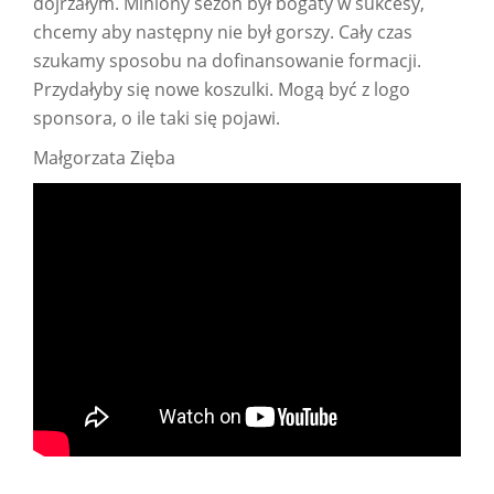
dojrzałym. Miniony sezon był bogaty w sukcesy,
chcemy aby następny nie był gorszy. Cały czas
szukamy sposobu na dofinansowanie formacji.
Przydałyby się nowe koszulki. Mogą być z logo
sponsora, o ile taki się pojawi.
Małgorzata Zięba