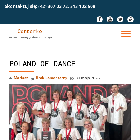
Skontaktuj się:
(42) 307 03 72, 513 102 508
Przeskocz
fa-
fa-
fa-
fa-
do
facebook
youtube
twitter
globe
treści
Centerko
PR
rozwój - wiarygodność - pasja
NA
POLAND OF DANCE
Mariusz
Brak komentarzy
30 maja 2026