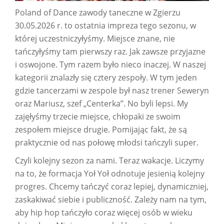
Poland of Dance zawody taneczne w Zgierzu
30.05.2026 r. to ostatnia impreza tego sezonu, w
której uczestniczyłyśmy. Miejsce znane, nie
tańczyłyśmy tam pierwszy raz. Jak zawsze przyjazne
i oswojone. Tym razem było nieco inaczej. W naszej
kategorii znalazły się cztery zespoły. W tym jeden
gdzie tancerzami w zespole był nasz trener Seweryn
oraz Mariusz, szef „Centerka”. No byli lepsi. My
zajęłyśmy trzecie miejsce, chłopaki ze swoim
zespołem miejsce drugie. Pomijając fakt, że są
praktycznie od nas połowę młodsi tańczyli super.
Czyli kolejny sezon za nami. Teraz wakacje. Liczymy
na to, że formacja Yoł Yoł odnotuje jesienią kolejny
progres. Chcemy tańczyć coraz lepiej, dynamiczniej,
zaskakiwać siebie i publiczność. Zależy nam na tym,
aby hip hop tańczyło coraz więcej osób w wieku