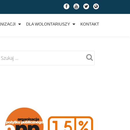
fa-
fa-
fa-
fa-
facebook
youtube
twitter
globe
NIZACJI
DLA WOLONTARIUSZY
KONTAKT