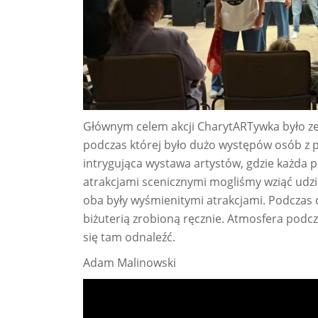
Głównym celem akcji CharytARTywka było zeb
podczas której było dużo występów osób z p
intrygująca wystawa artystów, gdzie każda 
atrakcjami scenicznymi mogliśmy wziąć udział
oba były wyśmienitymi atrakcjami. Podczas c
biżuterią zrobioną ręcznie. Atmosfera podcz
się tam odnaleźć.
Adam Malinowski