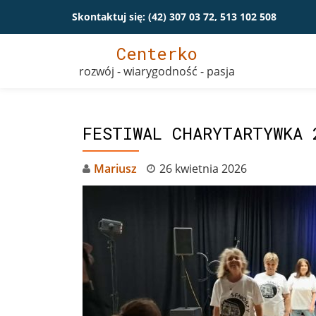
Skontaktuj się:
(42) 307 03 72, 513 102 508
Przeskocz
Centerko
do
rozwój - wiarygodność - pasja
treści
FESTIWAL CHARYTARTYWKA 
Mariusz
26 kwietnia 2026