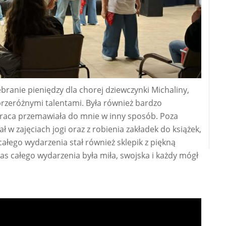
ranie pieniędzy dla chorej dziewczynki Michaliny,
rzeróżnymi talentami. Była również bardzo
praca przemawiała do mnie w inny sposób. Poza
 w zajęciach jogi oraz z robienia zakładek do książek,
ałego wydarzenia stał również sklepik z piękną
as całego wydarzenia była miła, swojska i każdy mógł