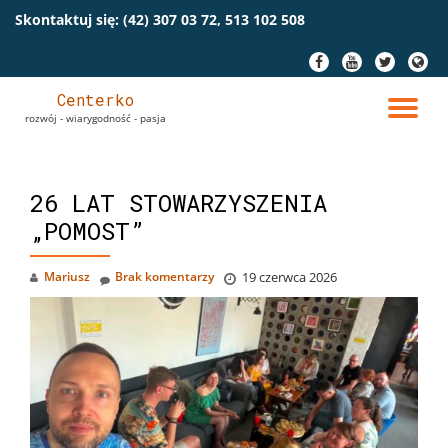
Skontaktuj się:
(42) 307 03 72, 513 102 508
Przeskocz
fa-
fa-
fa-
fa-
do
facebook
youtube
twitter
globe
treści
Centerko
PR
rozwój - wiarygodność - pasja
NA
26 LAT STOWARZYSZENIA
„POMOST”
Mariusz
Brak komentarzy
19 czerwca 2026