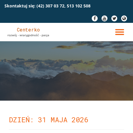
Skontaktuj się:
(42) 307 03 72, 513 102 508
Przeskocz
fa-
fa-
fa-
fa-
do
facebook
youtube
twitter
globe
treści
Centerko
PR
rozwój - wiarygodność - pasja
NA
DZIEŃ: 31 MAJA 2026