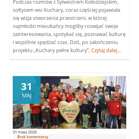
Podczas rozmów z Sylwestrem Kołodziejskim,
sołtysem wsi Kuchary, coraz częściej pojawiała
się wizja stworzenia przestrzeni, w której
najmłodsi mieszkańcy mogliby rozwijać swoje
zainteresowania, spotykać się, poznawać kulturę
i wspólnie spędzać czas. Dziś, po zakończeniu
projektu „Kuchary pełne kultury”,
Więcej
Czytaj dalej…
o„Kuchary
pełne
kultury”
–
31
rok,
MAJ
który
zmienił
lokalną
społeczność
31 maja 2026
Brak komentarzy