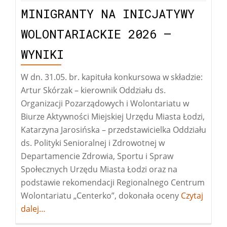
MINIGRANTY NA INICJATYWY
WOLONTARIACKIE 2026 –
WYNIKI
W dn. 31.05. br. kapituła konkursowa w składzie:
Artur Skórzak – kierownik Oddziału ds.
Organizacji Pozarządowych i Wolontariatu w
Biurze Aktywności Miejskiej Urzędu Miasta Łodzi,
Katarzyna Jarosińska – przedstawicielka Oddziału
ds. Polityki Senioralnej i Zdrowotnej w
Departamencie Zdrowia, Sportu i Spraw
Społecznych Urzędu Miasta Łodzi oraz na
podstawie rekomendacji Regionalnego Centrum
Wolontariatu „Centerko”, dokonała oceny
Więcej
Czytaj
dalej…
oMINIGRAN
NA