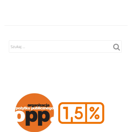
INICJATYWY
WOLONTARI
2026
–
WYNIKI