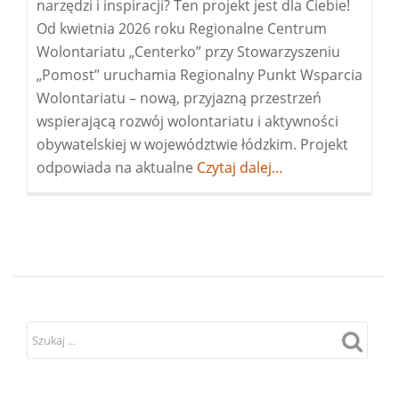
narzędzi i inspiracji? Ten projekt jest dla Ciebie!
Od kwietnia 2026 roku Regionalne Centrum
Wolontariatu „Centerko” przy Stowarzyszeniu
„Pomost” uruchamia Regionalny Punkt Wsparcia
Wolontariatu – nową, przyjazną przestrzeń
wspierającą rozwój wolontariatu i aktywności
obywatelskiej w województwie łódzkim. Projekt
odpowiada na aktualne
Więcej
Czytaj dalej…
oProfesjonalny
wolontariat
–
rozwiń
i
wzmocnij
go
w
swojej
organizacji!