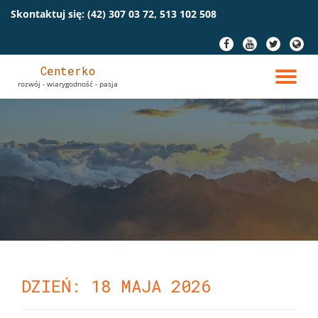
Skontaktuj się:
(42) 307 03 72, 513 102 508
Przeskocz
fa-
fa-
fa-
fa-
do
facebook
youtube
twitter
globe
treści
Centerko
PR
rozwój - wiarygodność - pasja
NA
DZIEŃ: 18 MAJA 2026