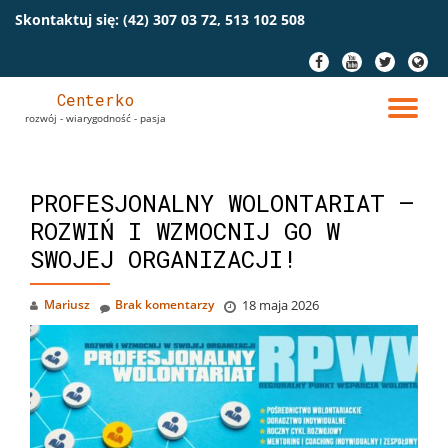
Skontaktuj się:
(42) 307 03 72, 513 102 508
Przeskocz
fa-
fa-
fa-
fa-
do
facebook
youtube
twitter
globe
treści
Centerko
PR
rozwój - wiarygodność - pasja
NA
PROFESJONALNY WOLONTARIAT –
ROZWIŃ I WZMOCNIJ GO W
SWOJEJ ORGANIZACJI!
Mariusz
Brak komentarzy
18 maja 2026