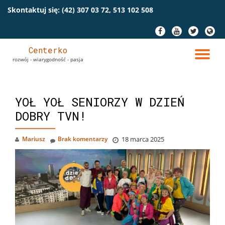
Skontaktuj się:
(42) 307 03 72, 513 102 508
Przeskocz
fa-
fa-
fa-
fa-
do
facebook
youtube
twitter
globe
treści
Centerko
PR
rozwój - wiarygodność - pasja
NA
YOŁ YOŁ SENIORZY W DZIEŃ
DOBRY TVN!
Mariusz
Brak komentarzy
18 marca 2025