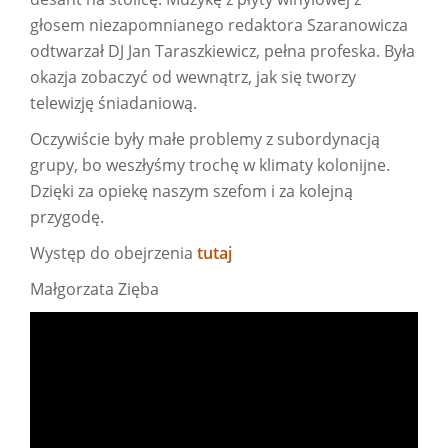
głosem niezapomnianego redaktora Szaranowicza
odtwarzał DJ Jan Taraszkiewicz, pełna profeska. Była
okazja zobaczyć od wewnątrz, jak się tworzy
telewizję śniadaniową.
Oczywiście były małe problemy z subordynacją
grupy, bo weszłyśmy trochę w klimaty kolonijne.
Dzięki za opiekę naszym szefom i za kolejną
przygodę.
Występ do obejrzenia
tutaj
Małgorzata Zięba