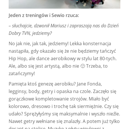
Jeden z treningów i Sewio rzuca:
– słuchajcie, dzwonił Mariusz i zapraszają nas do Dzień
Dobry TVN, jedziemy?
No jak nie, jak tak, jedziemy! Lekka konsternacja
nastąpiła, gdy okazało się że nie będziemy tańczyć
Hip Hop, ale dance aerobikowy w stylu lat 80-tych.
Ale, albo się jest artystą, albo nie 🙂 Trzeba, to
zatańczymy!
Pamięta ktoś genezę aerobiku? Jane Fonda,
legginsy, body, getry i opaska na czole. Zaczęło się
gorączkowe kompletowanie strojów. Miało być
kolorowo, dresowo i trochę tak siermiężnie. Czy się
udało? Sprężyłyśmy się maksymalnie i wyszło nieźle.
Nawet getry wełniane się znalazły. A potem już tylko
desant na stolicę. Muzykę z płyty winylowej z