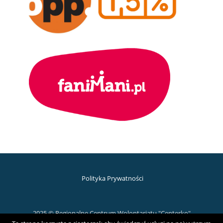
Polityka Prywatności
2025 © Regionalne Centrum Wolontariatu "Centerko"