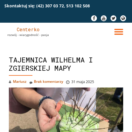
Skontaktuj się:
(42) 307 03 72, 513 102 508
Przeskocz
fa-
fa-
fa-
fa-
do
facebook
youtube
twitter
globe
treści
Centerko
PR
rozwój - wiarygodność - pasja
NA
TAJEMNICA WILHELMA I
ZGIERSKIEJ MAPY
Mariusz
Brak komentarzy
31 maja 2025