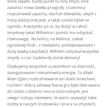
leśne zakątki. Każdy punkt to inny zmysł, inne
zadania i nowa dawka przygody. Uczestnicy
rozpoznawali zapachy, słuchali dźwięków, ulepili z
masy plastycznej jeże, a także szukali kijów na
ognisko. A wszystko po to, by złożyć w całość
zmysłowy świat Wilhelma i pomóc mu odzyskać
równowagę. Na końcu, na Malince, czekał
ogniskowy finał – z medalami, podziękowaniami i
dużą dawką satysfakcji. Wilhelm odzyskał wszystkie
zmysły, a czar Gadelardy został złamany!
Dziękujemy wszystkim uczestnikom za obecność,
zaangażowanie i niesamowitą energię. To dzięki
Wam Zgierz rozbrzmiewał w ten dzień śmiechem,
ruchem i dobrą zabawą! Nasza gra była skierowana
do rodzin z dziećmi neuroróżnorodnymi. Jest
swego rodzaju odzewem, że warto zauważyć takie
osoby w naszym środowisku i praca na zmysłach,