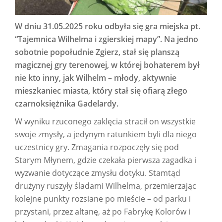
W dniu 31.05.2025 roku odbyła się gra miejska pt.
“Tajemnica Wilhelma i zgierskiej mapy”. Na jedno
sobotnie popołudnie Zgierz, stał się planszą
magicznej gry terenowej, w której bohaterem był
nie kto inny, jak Wilhelm – młody, aktywnie
mieszkaniec miasta, który stał się ofiarą złego
czarnoksiężnika Gadelardy.
W wyniku rzuconego zaklęcia stracił on wszystkie
swoje zmysły, a jedynym ratunkiem byli dla niego
uczestnicy gry. Zmagania rozpoczęły się pod
Starym Młynem, gdzie czekała pierwsza zagadka i
wyzwanie dotyczące zmysłu dotyku. Stamtąd
drużyny ruszyły śladami Wilhelma, przemierzając
kolejne punkty rozsiane po mieście – od parku i
przystani, przez altanę, aż po Fabrykę Kolorów i