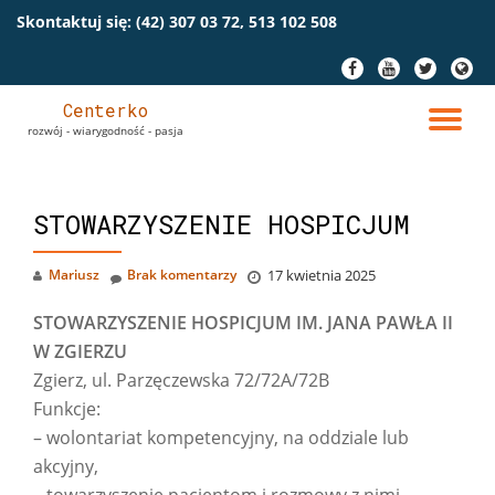
Skontaktuj się:
(42) 307 03 72, 513 102 508
Przeskocz
fa-
fa-
fa-
fa-
do
facebook
youtube
twitter
globe
treści
Centerko
PR
rozwój - wiarygodność - pasja
NA
STOWARZYSZENIE HOSPICJUM
Mariusz
Brak komentarzy
17 kwietnia 2025
STOWARZYSZENIE HOSPICJUM IM. JANA PAWŁA II
W ZGIERZU
Zgierz, ul. Parzęczewska
72/72A/72B
Funkcje:
– wolontariat kompetencyjny, na oddziale lub
akcyjny,