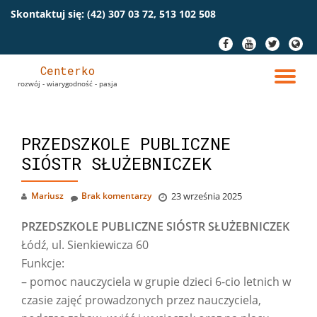
Skontaktuj się:
(42) 307 03 72, 513 102 508
Przeskocz
fa-
fa-
fa-
fa-
do
facebook
youtube
twitter
globe
treści
Centerko
PR
rozwój - wiarygodność - pasja
NA
PRZEDSZKOLE PUBLICZNE
SIÓSTR SŁUŻEBNICZEK
Mariusz
Brak komentarzy
23 września 2025
PRZEDSZKOLE PUBLICZNE SIÓSTR SŁUŻEBNICZEK
Łódź, ul. Sienkiewicza 60
Funkcje:
–
pomoc nauczyciela w grupie dzieci 6-cio letnich w
czasie zajęć prowadzonych przez nauczyciela,