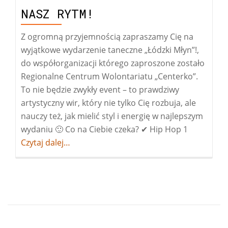
NASZ RYTM!
Z ogromną przyjemnością zapraszamy Cię na
wyjątkowe wydarzenie taneczne „Łódzki Młyn”!,
do współorganizacji którego zaproszone zostało
Regionalne Centrum Wolontariatu „Centerko”.
To nie będzie zwykły event – to prawdziwy
artystyczny wir, który nie tylko Cię rozbuja, ale
nauczy też, jak mielić styl i energię w najlepszym
wydaniu 🙂 Co na Ciebie czeka? ✔ Hip Hop 1
Więcej
Czytaj dalej…
oŁódzki
Młyn
–
Wpadnij
w
nasz
rytm!