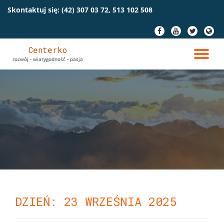
Skontaktuj się:
(42) 307 03 72, 513 102 508
Przeskocz
fa-
fa-
fa-
fa-
do
facebook
youtube
twitter
globe
treści
Centerko
PR
rozwój - wiarygodność - pasja
NA
DZIEŃ: 23 WRZEŚNIA 2025