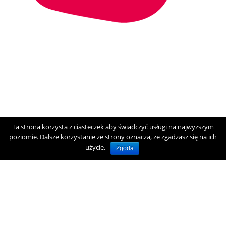
Ta strona korzysta z ciasteczek aby świadczyć usługi na najwyższym
poziomie. Dalsze korzystanie ze strony oznacza, że zgadzasz się na ich
użycie.
Zgoda
Polityka Prywatności
2025 © Regionalne Centrum Wolontariatu "Centerko"