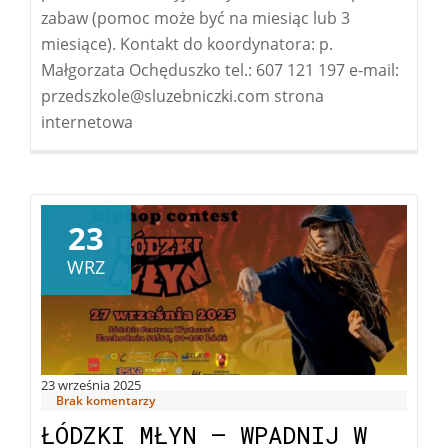
zabaw (pomoc może być na miesiąc lub 3
miesiące). Kontakt do koordynatora: p.
Małgorzata Ochęduszko tel.: 607 121 197 e-mail:
przedszkole@sluzebniczki.com strona
internetowa
23
WRZ
23 września 2025
Brak komentarzy
ŁÓDZKI MŁYN – WPADNIJ W