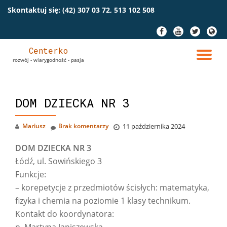
Skontaktuj się:
(42) 307 03 72, 513 102 508
Przeskocz
fa-
fa-
fa-
fa-
do
facebook
youtube
twitter
globe
treści
Centerko
PR
rozwój - wiarygodność - pasja
NA
DOM DZIECKA NR 3
Mariusz
Brak komentarzy
11 października 2024
DOM DZIECKA NR 3
Łódź, ul. Sowińskiego 3
Funkcje:
– korepetycje z przedmiotów ścisłych: matematyka,
fizyka i chemia na poziomie 1 klasy technikum.
Kontakt do koordynatora: