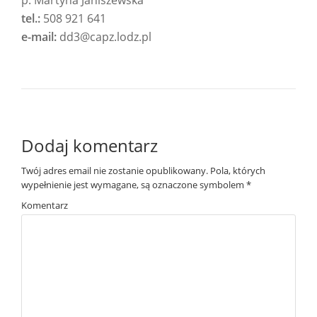
p. Martyna Janiszewska
tel.:
508 921 641
e-mail:
dd3@capz.lodz.pl
Dodaj komentarz
Twój adres email nie zostanie opublikowany.
Pola, których
wypełnienie jest wymagane, są oznaczone symbolem
*
Komentarz