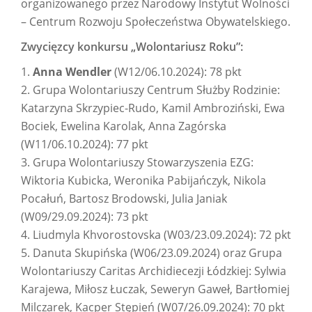
organizowanego przez Narodowy Instytut Wolności
– Centrum Rozwoju Społeczeństwa Obywatelskiego.
Zwycięzcy konkursu „Wolontariusz Roku”:
1.
Anna Wendler
(W12/06.10.2024): 78 pkt
2. Grupa Wolontariuszy Centrum Służby Rodzinie:
Katarzyna Skrzypiec-Rudo, Kamil Ambroziński, Ewa
Bociek, Ewelina Karolak, Anna Zagórska
(W11/06.10.2024): 77 pkt
3. Grupa Wolontariuszy Stowarzyszenia EZG:
Wiktoria Kubicka, Weronika Pabijańczyk, Nikola
Pocałuń, Bartosz Brodowski, Julia Janiak
(W09/29.09.2024): 73 pkt
4. Liudmyla Khvorostovska (W03/23.09.2024): 72 pkt
5. Danuta Skupińska (W06/23.09.2024) oraz Grupa
Wolontariuszy Caritas Archidiecezji Łódzkiej: Sylwia
Karajewa, Miłosz Łuczak, Seweryn Gaweł, Bartłomiej
Milczarek, Kacper Stępień (W07/26.09.2024): 70 pkt