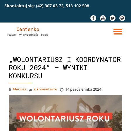
Skontaktuj się:
(42) 307 03 72, 513 102 508
Przeskocz
fa-
fa-
fa-
fa-
do
facebook
youtube
twitter
globe
treści
Centerko
PR
rozwój - wiarygodność - pasja
NA
„WOLONTARIUSZ I KOORDYNATOR
ROKU 2024” – WYNIKI
KONKURSU
Mariusz
2 komentarze
14 października 2024