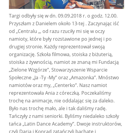
Targi odbyły się w dn. 09.09.2018 r. o godz. 12.00.
Przyszłam z Danielem około 13-tej . Zaczynając iść
od „Centralu „, od razu rzuciły mi się w oczy
namioty, które były rozstawione po jednej i po
drugiej stronie. Każdy reprezentował swoją
organizację. Szkoła filmowa, stoiska z biżuterią,
stoiska z żywnością, namiot ze znaną mi Fundacją
„Zielone Wzgórze”, Stowarzyszenie Wsparcie
Społeczne „Ja -Ty -My” oraz „Amazonka”. Mnóstwo
namiotów oraz my, „Centerko”. Nasz namiot
reprezentowała Ania z córeczką. Poczekaliśmy
trochę na animacje, nie oddalając się za daleko.
Było nas trochę mało, ale i tak daliśmy radę.
Tańczyły z nami seniorki. Byliśmy niedaleko szkoły
tańca „Latin Dance Academy”. Dwoje instruktorów,
czyli Daria i Konrad zatańczyli bachatę i