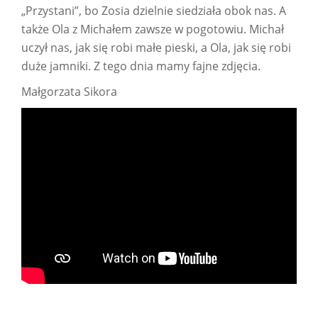
„Przystani”, bo Zosia dzielnie siedziała obok nas. A
także Ola z Michałem zawsze w pogotowiu. Michał
uczył nas, jak się robi małe pieski, a Ola, jak się robi
duże jamniki. Z tego dnia mamy fajne zdjęcia.
Małgorzata Sikora