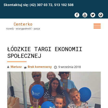
Skontaktuj się:
(42) 307 03 72, 513 102 508
Przeskocz
fa-
fa-
fa-
fa-
do
facebook
youtube
twitter
globe
treści
Centerko
PR
rozwój - wiarygodność - pasja
NA
ŁÓDZKIE TARGI EKONOMII
SPOŁECZNEJ
Mariusz
Brak komentarzy
9 września 2018