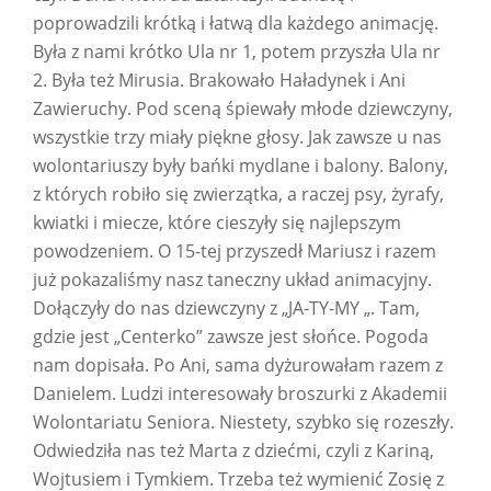
poprowadzili krótką i łatwą dla każdego animację.
Była z nami krótko Ula nr 1, potem przyszła Ula nr
2. Była też Mirusia. Brakowało Haładynek i Ani
Zawieruchy. Pod sceną śpiewały młode dziewczyny,
wszystkie trzy miały piękne głosy. Jak zawsze u nas
wolontariuszy były bańki mydlane i balony. Balony,
z których robiło się zwierzątka, a raczej psy, żyrafy,
kwiatki i miecze, które cieszyły się najlepszym
powodzeniem. O 15-tej przyszedł Mariusz i razem
już pokazaliśmy nasz taneczny układ animacyjny.
Dołączyły do nas dziewczyny z „JA-TY-MY „. Tam,
gdzie jest „Centerko” zawsze jest słońce. Pogoda
nam dopisała. Po Ani, sama dyżurowałam razem z
Danielem. Ludzi interesowały broszurki z Akademii
Wolontariatu Seniora. Niestety, szybko się rozeszły.
Odwiedziła nas też Marta z dziećmi, czyli z Kariną,
Wojtusiem i Tymkiem. Trzeba też wymienić Zosię z