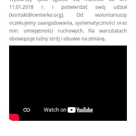
11.01.2018 r. i potwierdzić swój udział
(kontakt@centerko.org). Od wolontariuszy
oczekujemy zaangażowania, systematyczności oraz
min. umiejętności ruchowych. Na warsztatach
obowiązuje luźny strój i obuwie na zmianę.