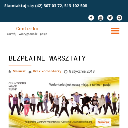
Skontaktuj się:
(42) 307 03 72, 513 102 508
Przeskocz
fa-
fa-
fa-
fa-
do
facebook
youtube
twitter
globe
treści
Centerko
PR
rozwój - wiarygodność - pasja
NA
BEZPŁATNE WARSZTATY
Mariusz
Brak komentarzy
8 stycznia 2018