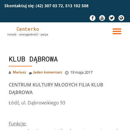
Skontaktuj się:
(42) 307 03 72, 513 102 508
Przeskocz
fa-
fa-
fa-
fa-
do
facebook
youtube
twitter
globe
treści
Centerko
PR
rozwój - wiarygodność - pasja
NA
KLUB DĄBROWA
Mariusz
Jeden komentarz
19 maja 2017
CENTRUM KULTURY MŁODYCH
FILIA KLUB
DĄBROWA
Łódź, ul. Dąbrowskiego 93
Funkcje: