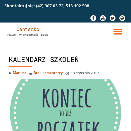
Skontaktuj się:
(42) 307 03 72, 513 102 508
Przeskocz
fa-
fa-
fa-
fa-
do
facebook
youtube
twitter
globe
treści
Centerko
PR
rozwój - wiarygodność - pasja
NA
KALENDARZ SZKOLEŃ
Mariusz
Brak komentarzy
19 stycznia 2017