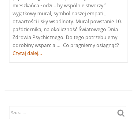
mieszkańca Łodzi – by wspólnie stworzyć
wyjątkowy mural, symbol naszej empatii,
otwartości i siły wspólnoty. Mural powstanie 10.
października, na okoliczność Światowego Dnia
Zdrowia Psychicznego. Do tego potrzebujemy
odrobiny wsparcia … Co pragniemy osiągnąć?
Więcej
Czytaj dalej…
oMural
emocji
łodzian
–
Twój
głos
ma
znaczen