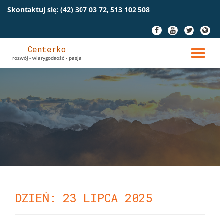
Skontaktuj się:
(42) 307 03 72, 513 102 508
Przeskocz
fa-
fa-
fa-
fa-
do
facebook
youtube
twitter
globe
treści
Centerko
PR
rozwój - wiarygodność - pasja
NA
DZIEŃ: 23 LIPCA 2025