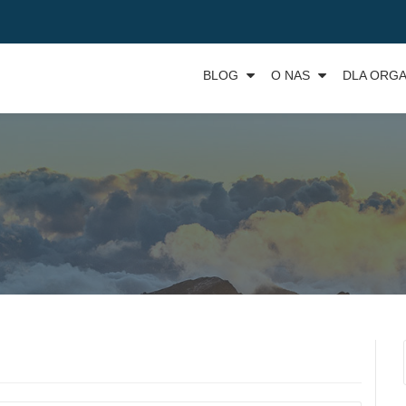
BLOG
O NAS
DLA ORGA