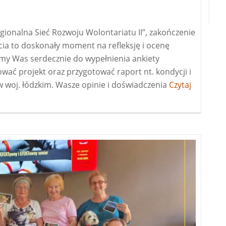
gionalna Sieć Rozwoju Wolontariatu II”, zakończenie
cia to doskonały moment na refleksję i ocenę
amy Was serdecznie do wypełnienia ankiety
ć projekt oraz przygotować raport nt. kondycji i
 woj. łódzkim. Wasze opinie i doświadczenia
Więcej
Czytaj
oWeź
udział
w
ewaluacji
projektu
i
pomóż
nam
lepiej
wspierać