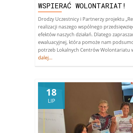
WSPIERAĆ WOLONTARIAT!
Drodzy Uczestnicy i Partnerzy projektu „Re
realizacji naszego wspólnego przedsięwzię
efektów naszych działań. Dlatego zaprasz
ewaluacyjnej, która pomoże nam podsumowa
potrzeb Lokalnych Centrów Wolontariatu w
dalej…
18
LIP