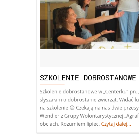
18 lipca 2025
SZKOLENIE DOBROSTANOWE
Szkolenie dobrostanowe w „Centerku” pn. „
słyszałam o dobrostanie zwierząt. Widać lu
na szkolenie 😉 Czekają na nas dwie przes
Wendler z Grupy Wolontarystycznej „Agrafka
obciach. Rozumiem lipiec,
Więcej
Czytaj dalej…
oszkolenie