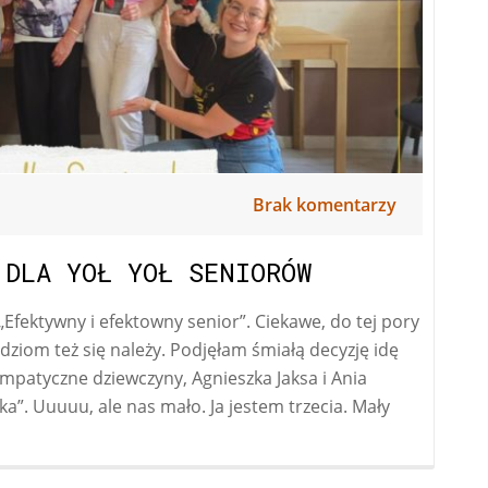
wolontariat!
Brak komentarzy
 DLA YOŁ YOŁ SENIORÓW
Efektywny i efektowny senior”. Ciekawe, do tej pory
dziom też się należy. Podjęłam śmiałą decyzję idę
ympatyczne dziewczyny, Agnieszka Jaksa i Ania
”. Uuuuu, ale nas mało. Ja jestem trzecia. Mały