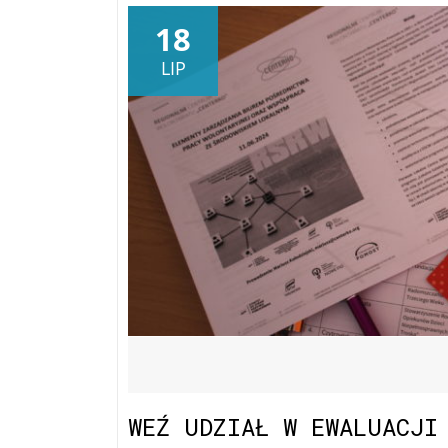
18
LIP
18 lipca 2025
WEŹ UDZIAŁ W EWALUACJI