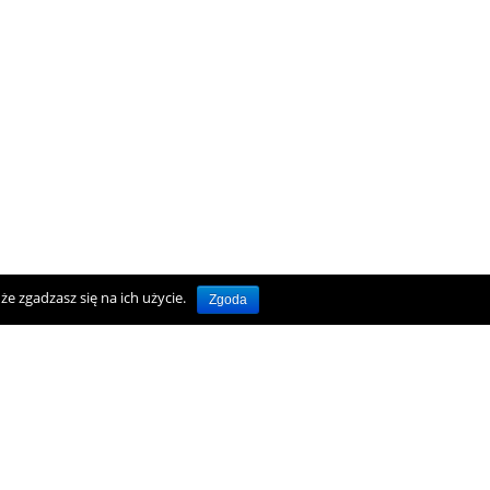
e zgadzasz się na ich użycie.
Zgoda