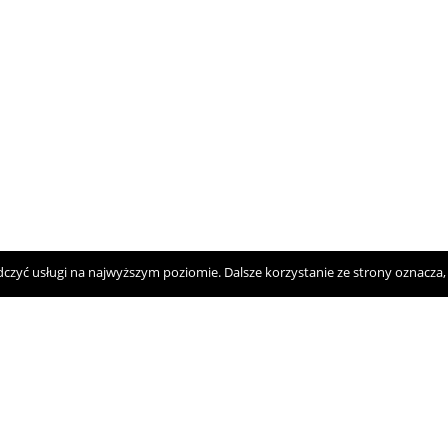
dczyć usługi na najwyższym poziomie. Dalsze korzystanie ze strony oznacza, ż
Polityka Prywatności
2025 © Regionalne Centrum Wolontariatu "Centerko"