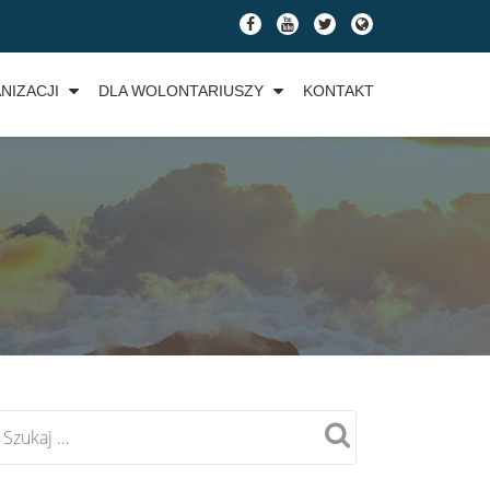
fa-
fa-
fa-
fa-
facebook
youtube
twitter
globe
NIZACJI
DLA WOLONTARIUSZY
KONTAKT