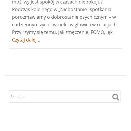
możliwy jest spokój w czasach niepokoju?
Podczas kolejnego w „Niebostanie” spotkania
porozmawiamy o dobrostanie psychicznym – w
codziennym życiu, w ciele, w głowie i w relacjach.
Przyjrzymy się temu, jak zmęczenie, FOMO, lęk
Więcej
Czytaj dalej…
ospotka
wolontar
„Spokój
w
dobie
chaosu
–
rozmow
o
dobrost