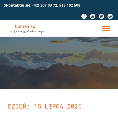
Skontaktuj się:
(42) 307 03 72, 513 102 508
Przeskocz
fa-
fa-
fa-
fa-
do
facebook
youtube
twitter
globe
treści
Centerko
PR
rozwój - wiarygodność - pasja
NA
DZIEŃ: 15 LIPCA 2025