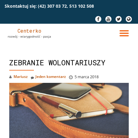
Skontaktuj się:
(42) 307 03 72, 513 102 508
Przeskocz
fa-
fa-
fa-
fa-
do
facebook
youtube
twitter
globe
treści
Centerko
PR
rozwój - wiarygodność - pasja
NA
ZEBRANIE WOLONTARIUSZY
Mariusz
Jeden komentarz
5 marca 2018