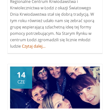
Regionalne Centrum Krwiodawstwa i
Krwiolecznictwa w Łodzi z okazji Światowego
Dnia Krwiodawstwa stał się dobrą tradycją. W
tym roku również udało nam się zebrać sporą
grupę wspierającą szlachetną ideę tej formy
pomocy potrzebującym. Na Starym Rynku w
centrum Łodzi zgromadzili się licznie młodzi
ludzie
Więcej
Czytaj dalej…
oŚwiatowy
Dzień
Krwiodawcy
14
CZE