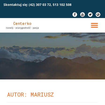
Skontaktuj się:
(42) 307 03 72, 513 102 508
Przeskocz
fa-
fa-
fa-
fa-
do
facebook
youtube
twitter
globe
treści
Centerko
PR
rozwój - wiarygodność - pasja
NA
AUTOR:
MARIUSZ