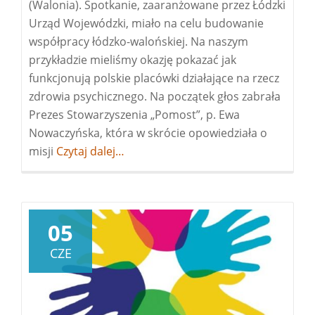
(Walonia). Spotkanie, zaaranżowane przez Łódzki
Urząd Wojewódzki, miało na celu budowanie
współpracy łódzko-walońskiej. Na naszym
przykładzie mieliśmy okazję pokazać jak
funkcjonują polskie placówki działające na rzecz
zdrowia psychicznego. Na początek głos zabrała
Prezes Stowarzyszenia „Pomost”, p. Ewa
Nowaczyńska, która w skrócie opowiedziała o
misji
Więcej
Czytaj dalej…
owizyta
Belgów
05
CZE