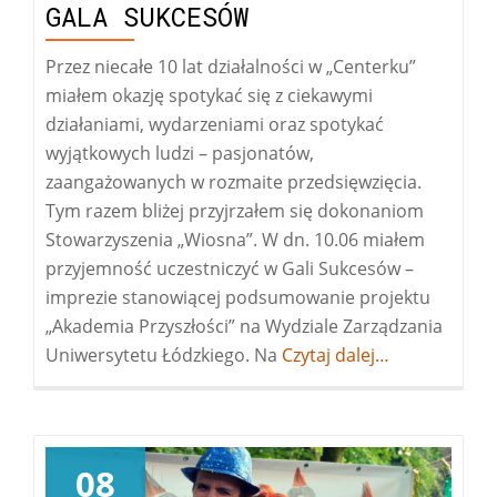
GALA SUKCESÓW
Przez niecałe 10 lat działalności w „Centerku”
miałem okazję spotykać się z ciekawymi
działaniami, wydarzeniami oraz spotykać
wyjątkowych ludzi – pasjonatów,
zaangażowanych w rozmaite przedsięwzięcia.
Tym razem bliżej przyjrzałem się dokonaniom
Stowarzyszenia „Wiosna”. W dn. 10.06 miałem
przyjemność uczestniczyć w Gali Sukcesów –
imprezie stanowiącej podsumowanie projektu
„Akademia Przyszłości” na Wydziale Zarządzania
Uniwersytetu Łódzkiego. Na
Więcej
Czytaj dalej…
oGala
Sukcesów
08