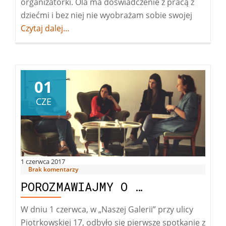
organizatorki. Ola ma doświadczenie z pracą z
dziećmi i bez niej nie wyobrażam sobie swojej
Więcej
Czytaj dalej…
oDzień
Dziecka
na
Lublinku
01
CZE
1 czerwca 2017
Brak komentarzy
POROZMAWIAJMY O …
W dniu 1 czerwca, w „Naszej Galerii” przy ulicy
Piotrkowskiej 17, odbyło się pierwsze spotkanie z