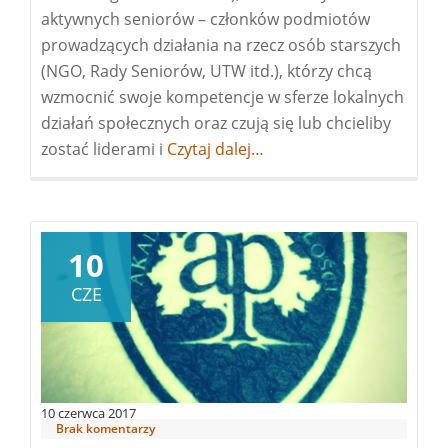
aktywnych seniorów – członków podmiotów
prowadzących działania na rzecz osób starszych
(NGO, Rady Seniorów, UTW itd.), którzy chcą
wzmocnić swoje kompetencje w sferze lokalnych
działań społecznych oraz czują się lub chcieliby
zostać liderami i
Więcej
Czytaj dalej…
oszkolenie
Regionalnego
Centrum
Polityki
10
Społecznej
CZE
10 czerwca 2017
Brak komentarzy