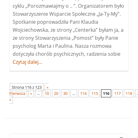
cyklu „Porozmawiajmy o .. ”. Organizatorem było
Stowarzyszenie Wsparcie Społeczne „Ja-Ty-My”.
Spotkanie poprowadziła Pani Klaudia
Wojciechowska, ze strony „Centerka” byłam ja, a
ze strony Stowarzyszenia „Pomost” były Panie
psycholog Marta i Paulina. Nasza rozmowa
dotyczyła chorób psychicznych, radzenia sobie
Więcej
Czytaj dalej…
oPoroz
o
…
Strona 116 z 123
«
Pierwsza
«
...
10
20
30
...
114
115
116
117
118
.
»