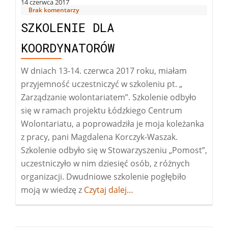
14 czerwca 2017
Brak komentarzy
SZKOLENIE DLA
KOORDYNATORÓW
W dniach 13-14. czerwca 2017 roku, miałam
przyjemność uczestniczyć w szkoleniu pt. „
Zarządzanie wolontariatem”. Szkolenie odbyło
się w ramach projektu Łódzkiego Centrum
Wolontariatu, a poprowadziła je moja koleżanka
z pracy, pani Magdalena Korczyk-Waszak.
Szkolenie odbyło się w Stowarzyszeniu „Pomost”,
uczestniczyło w nim dziesięć osób, z różnych
organizacji. Dwudniowe szkolenie pogłębiło
moją w wiedzę z
Więcej
Czytaj dalej…
oSzkolenie
dla