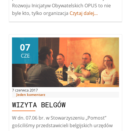
Rozwoju Inicjatyw Obywatelskich OPUS to nie
byle kto, tylko organizacja
Więcej
Czytaj dalej…
oBrokat
i
dotacja,
czyli
07
18-
CZE
te
urodziny
Centrum
OPUS
7 czerwca 2017
Jeden komentarz
WIZYTA BELGÓW
W dn. 07.06 br. w Stowarzyszeniu „Pomost”
gościliśmy przedstawicieli belgijskich urzędów