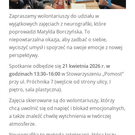
Zapraszamy wolontariuszy do udziału w
wyjątkowych zajęciach z neurografiki, które
poprowadzi Matylda Borczyńska. To
niepowtarzalna okazja, aby zadbać o siebie,
wyciszyć umysł i spojrzeć na swoje emocje z nowej
perspektywy.
Spotkanie odbędzie się
21 kwietnia 2026 r. w
godzinach 13:30–16:00
w Stowarzyszeniu „Pomost”
przy ul. Próchnika 7 (wejście od strony ulicy, I
piętro, sala plastyczna).
Zajęcia skierowane są do wolontariuszy, którzy
chcą uwolnić się od napięć i blokad emocjonalnych,
a także znaleźć chwilę wytchnienia w twórczej
atmosferze.
Neurografika to metoda arteterapii, która łączy