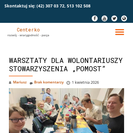
Skontaktuj się:
(42) 307 03 72, 513 102 508
Przeskocz
fa-
fa-
fa-
fa-
do
facebook
youtube
twitter
globe
treści
Centerko
PR
rozwój - wiarygodność - pasja
NA
WARSZTATY DLA WOLONTARIUSZY
STOWARZYSZENIA „POMOST”
Mariusz
Brak komentarzy
1 kwietnia 2026