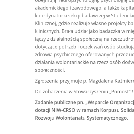
obejmują neuropsychologię, psychologię o
akademickiego i zawodowego, a także kapita
koordynatorki sekcji badawczej w Studenck
Klinicznej, gdzie realizuje własne projekt
klinicznych. Brała udział jako badaczka w 
łączy z działalnością społeczną na rzecz zd
dotyczące potrzeb i oczekiwań osób studiu
zdrowia psychicznego oferowanych przez ucz
działania wolontariackie na rzecz osób dośw
społeczności.
Zgłoszenia przyjmuje p. Magdalena Kaźmierc
Do zobaczenia w Stowarzyszeniu „Pomost” !
Zadanie publiczne pn. „Wsparcie Organizac
dotacji NIW-CRSO w ramach Korpusu Solida
Rozwoju Wolontariatu Systematycznego.