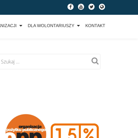
fa-
fa-
fa-
fa-
facebook
youtube
twitter
globe
NIZACJI
DLA WOLONTARIUSZY
KONTAKT