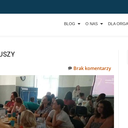
BLOG
O NAS
DLA ORGA
USZY
Brak komentarzy