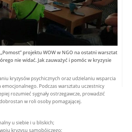
 „Pomost” projektu WOW w NGO na ostatni warsztat
którego nie widać. Jak zauważyć i pomóc w kryzysie
niu kryzysów psychicznych oraz udzielaniu wsparcia
 emocjonalnego. Podczas warsztatu uczestnicy
epiej rozumieć sygnały ostrzegawcze, prowadzić
dobrostan w roli osoby pomagającej.
lny u siebie i u bliskich;
ozwoju kryzysu samobójczego;