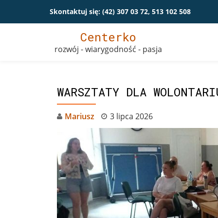
Skontaktuj się:
(42) 307 03 72, 513 102 508
Przeskocz
Centerko
do
rozwój - wiarygodność - pasja
treści
WARSZTATY DLA WOLONTARI
Mariusz
3 lipca 2026