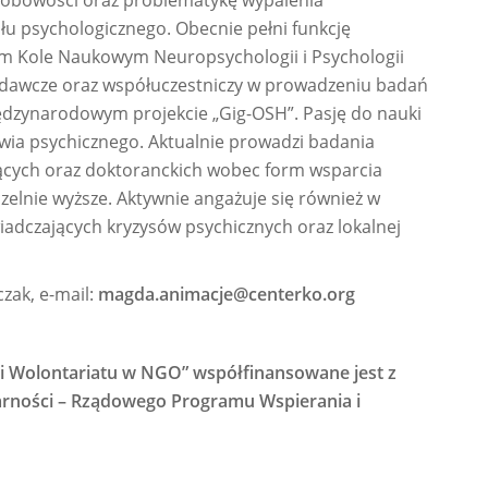
sobowości oraz problematykę wypalenia
łu psychologicznego. Obecnie pełni funkcję
im Kole Naukowym Neuropsychologii i Psychologii
y badawcze oraz współuczestniczy w prowadzeniu badań
międzynarodowym projekcie „Gig-OSH”. Pasję do nauki
rowia psychicznego. Aktualnie prowadzi badania
jących oraz doktoranckich wobec form wsparcia
elnie wyższe. Aktywnie angażuje się również w
iadczających kryzysów psychicznych oraz lokalnej
zak, e-mail:
magda.animacje@centerko.org
ji Wolontariatu w NGO” współfinansowane jest z
rności – Rządowego Programu Wspierania i