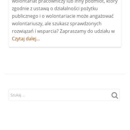
wolontariat pracowniczy lub inny podmiot, który
zgodnie z ustawą o działalności pożytku
publicznego i o wolontariacie może angażować
wolontariuszy, ale szukasz sprawdzonych
rozwiązań i wsparcia? Zapraszamy do udziału w
Więcej
Czytaj dalej…
oRusz
nabór
do
Progr
Wsparc
dla
Przedst
Lokaln
Centr
i
Biur
Wolont