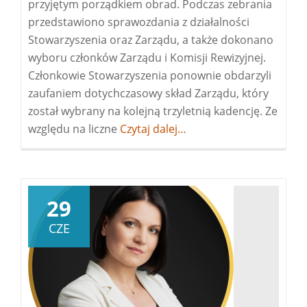
przyjętym porządkiem obrad. Podczas zebrania
przedstawiono sprawozdania z działalności
Stowarzyszenia oraz Zarządu, a także dokonano
wyboru członków Zarządu i Komisji Rewizyjnej.
Członkowie Stowarzyszenia ponownie obdarzyli
zaufaniem dotychczasowy skład Zarządu, który
został wybrany na kolejną trzyletnią kadencję. Ze
względu na liczne
Więcej
Czytaj dalej…
oWalne
Zgromadzenie
Członków
Stowarzyszenia
29
„Pomost”
CZE