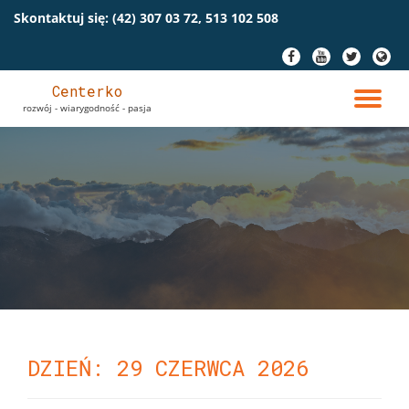
Skontaktuj się:
(42) 307 03 72, 513 102 508
Przeskocz
fa-
fa-
fa-
fa-
do
facebook
youtube
twitter
globe
treści
Centerko
PR
rozwój - wiarygodność - pasja
NA
DZIEŃ: 29 CZERWCA 2026